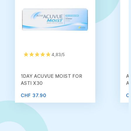
4,83/5
1DAY ACUVUE MOIST FOR
A
ASTI X30
A
CHF 37.90
C