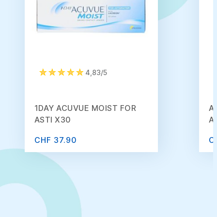
4,83/5
1DAY ACUVUE MOIST FOR
A
ASTI X30
A
CHF 37.90
C