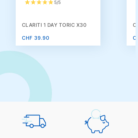
5/5
CLARITI 1 DAY TORIC X30
C
CHF 39.90
C