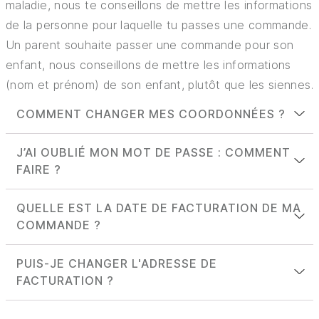
MON COMPTE
maladie, nous te conseillons de mettre les informations
de la personne pour laquelle tu passes une commande.
ASSURANCE MALADIE
Un parent souhaite passer une commande pour son
enfant, nous conseillons de mettre les informations
ABONNEMENT POUR LENTILLES DE CONTACT
(nom et prénom) de son enfant, plutôt que les siennes.
ABOMAX
COMMENT CHANGER MES COORDONNÉES ?
J’AI OUBLIÉ MON MOT DE PASSE : COMMENT
Pour changer tes coordonnées, rien de plus
FAIRE ?
simple, il te suffit d'aller sur l'onglet
« Mon compte
»
et de cliquer sur
« Mes informations
QUELLE EST LA DATE DE FACTURATION DE MA
Si tu as oublié ton mot de passe, tu peux en
personnelles »
.
COMMANDE ?
redemander. Pour ce faire, tu peux te rendre sur
Tu peux alors
saisir une nouvelle adresse
ou
l’espace de connexion à ton compte, et cliquer
modifier l’adresse existante
. Lorsque tu as rempli
PUIS-JE CHANGER L'ADRESSE DE
La date de facturation est identique à la date
sur «
Mot de passe oublié ?
». Tu pourras alors
le formulaire pour une nouvelle adresse, clique sur
FACTURATION ?
d'expédition, c'est la date à laquelle ta commande
saisir ton adresse mail. Un mail de réinitialisation
le bouton
« Enregistrer mon adresse »
pour
part de notre entrepôt pour être livrée chez toi.
te sera alors envoyé.
confirmer ta saisie.