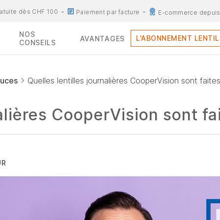
ratuite dès CHF 100
Paiement par facture
E-commerce depuis
NOS
L'ABONNEMENT LENTIL
AVANTAGES
CONSEILS
tuces
Quelles lentilles journalières CooperVision sont faites
alières CooperVision sont fai
UR