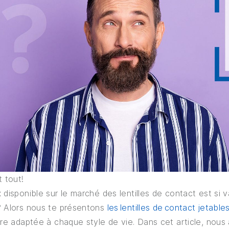
t tout!
 disponible sur le marché des lentilles de contact est si 
? Alors nous te présentons
les lentilles de contact jetabl
ère adaptée à chaque style de vie. Dans cet article, nous a