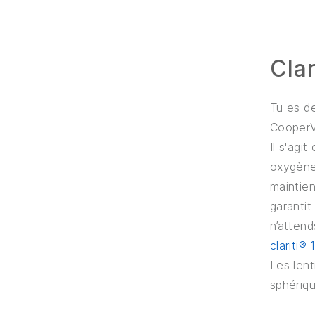
Clar
Tu es de
CooperVis
Il s'agit
oxygène
maintien
garantit
n’atten
clariti® 
Les lent
sphériqu