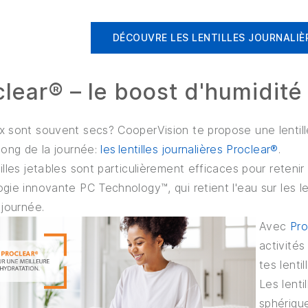
DÉCOUVRE LES LENTILLES JOURNALIÈR
clear® – le boost d'humidit
x sont souvent secs? CooperVision te propose une lentil
long de la journée:
les lentilles journalières Proclear®
.
illes jetables sont particulièrement efficaces pour retenir 
gie innovante PC Technology™, qui retient l'eau sur les le
 journée.
Avec
Pro
activité
tes lenti
Les lent
sphérique