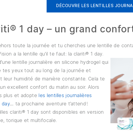
DÉCOUVRE LES LENTILLES JOURNA
iti® 1 day – un grand confor
hors toute la journée et tu cherches une lentille de cont
ion a la lentille qu'il te faut: la clariti® 1 day.
 d'une lentille journalière en silicone hydrogel qui
 tes yeux tout au long de la journée et
t leur humidité de manière constante. Cela te
 un excellent confort du matin au soir. Alors
ds plus et adopte
les lentilles journalières
1 day
… ta prochaine aventure t’attend !
illes clariti® 1 day sont disponibles en version
e, torique et multifocale.