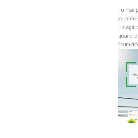
Tu n’as 
journée?
Il s'agi
quand on
l'humidi