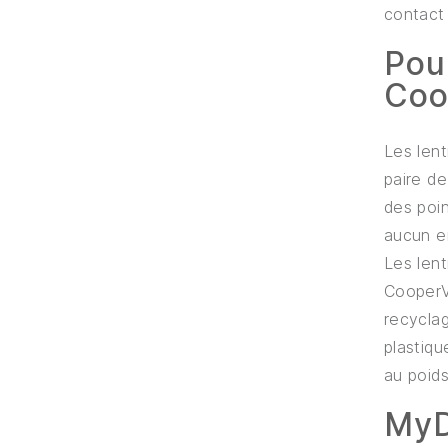
contact 
Pour
Coo
Les lent
paire de
des poin
aucun en
Les lent
CooperVi
recyclag
plastiqu
au poids
MyD