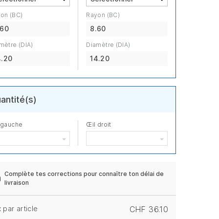
on (BC)
Rayon (BC)
.60
8.60
mètre (DIA)
Diamètre (DIA)
4.20
14.20
antité(s)
 gauche
Œil droit
Complète tes corrections pour connaître ton délai de
livraison
x par article
CHF 36.10