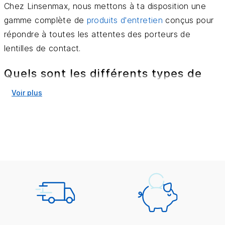
Chez Linsenmax, nous mettons à ta disposition une
gamme complète de
produits d'entretien
conçus pour
répondre à toutes les attentes des porteurs de
lentilles de contact.
Quels sont les différents types de
produits d'entretien pour lentilles de
Voir plus
contact ?
Il existe plusieurs types de solutions pour lentilles de
contact, chacune adaptée à des besoins spécifiques.
SOLUTIONS MULTIFONCTIONS (ALL IN ONE) : UN
ENTRETIEN COMPLET DE TES LENTILLES DE CONTACT
EN TOUTE SIMPLICITÉ
Nos
solutions « All-in-One »
sont spécialement
formulées pour simplifier ton quotidien de porteur de