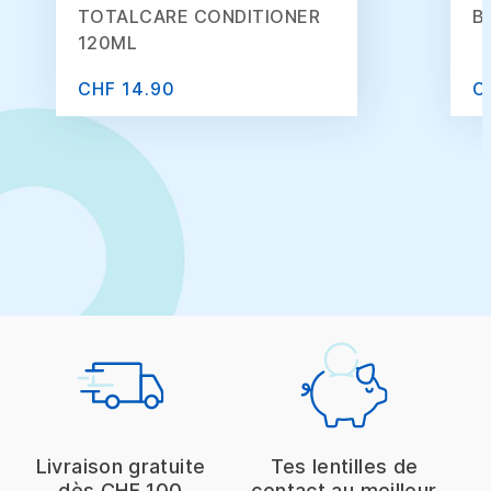
TOTALCARE CONDITIONER
B
120ML
CHF 14.90
C
Livraison gratuite
Tes lentilles de
dès CHF 100
contact au meilleur