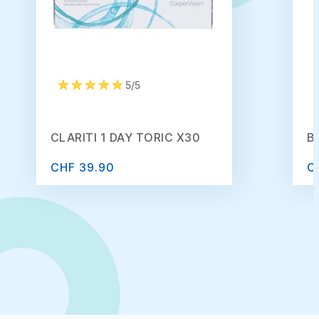
5/5
CLARITI 1 DAY TORIC X30
B
CHF 39.90
C