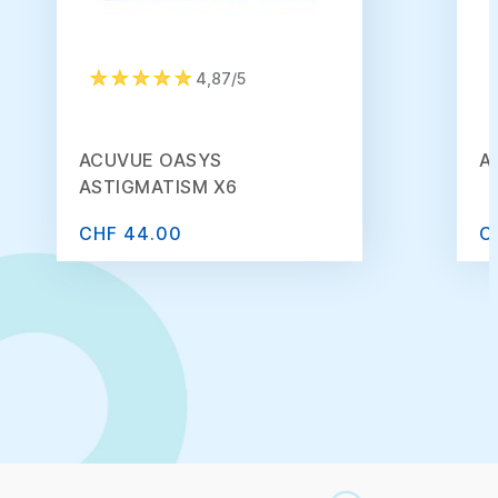
4,87/5
ACUVUE OASYS
A
ASTIGMATISM X6
CHF 44.00
C