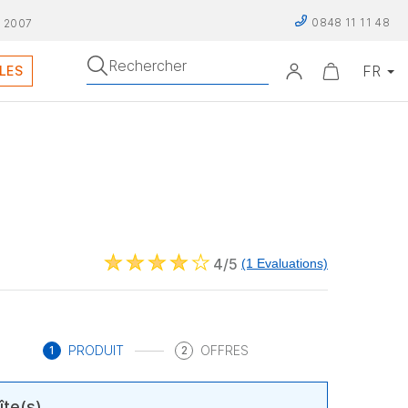
0848 11 11 48
 2007
Rechercher
LES
4/5
(1 Evaluations)
PRODUIT
OFFRES
1
2
îte(s)