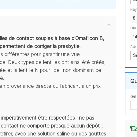
Ray
8
Dia
1
tilles de contact souples à base d'Omafilcon B,
ermettent de corriger la presbytie.
Add
es différentes pour garantir une vue
ce. Deux types de lentilles ont ainsi été créés,
ée et la lentille N pour l'oeil non dominant ce
é.
Qu
 provenance directe du fabricant à un prix
Œil
t impérativement être respectées : ne pas
de contact ne comporte presque aucun dépôt ;
 retirer, avec une solution saline ou des gouttes