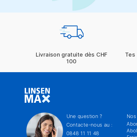
Livraison gratuite dès CHF
Tes 
100
Une question ?
Nos 
Abon
Contacte-nous au :
Abo
0848 11 11 48