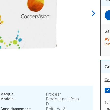
Sa
Av
(op
Co
Co
Proclear
Marque:
Proclear multifocal
Modèle:
Sph
D
Boîte de 6
Conditionnement: