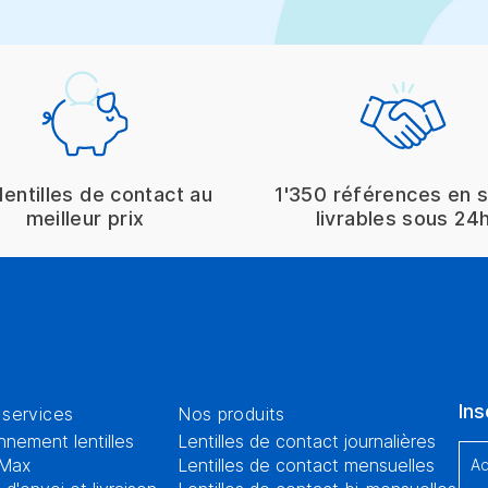
lentilles de contact au
1'350 références en 
meilleur prix
livrables sous 24
Ins
services
Nos produits
nement lentilles
Lentilles de contact journalières
Max
Lentilles de contact mensuelles
Ad