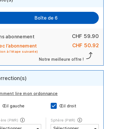
Boîte de 6
CHF 59.90
ns abonnement
CHF 50.92
ec l’abonnement
tion à l’étape suivante)
Notre meilleure offre !
rrection(s)
mment lire mon ordonnance
Œil gauche
Œil droit
ère (PWR)
Sphère (PWR)