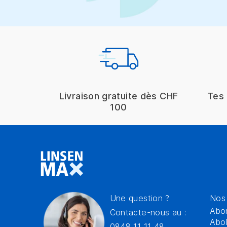
Livraison gratuite dès CHF
Tes 
100
Une question ?
Nos 
Abon
Contacte-nous au :
Abo
0848 11 11 48