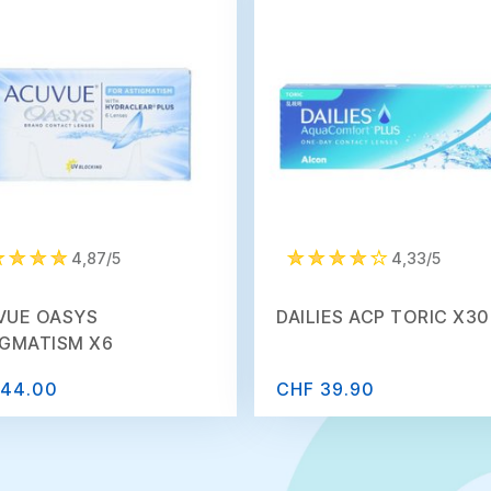
4,87/5
4,33/5
VUE OASYS
DAILIES ACP TORIC X30
IGMATISM X6
 44.00
CHF 39.90