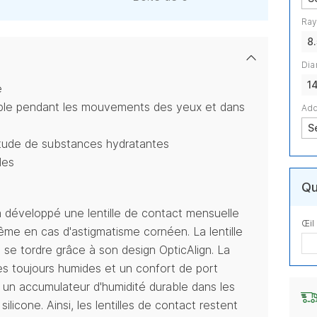
Ray
8
Dia
1
e
able pendant les mouvements des yeux et dans
Add
itude de substances hydratantes
des
Qu
 développé une lentille de contact mensuelle
Œil
ême en cas d'astigmatisme cornéen. La lentille
s se tordre grâce à son design OpticAlign. La
les toujours humides et un confort de port
 un accumulateur d'humidité durable dans les
ilicone. Ainsi, les lentilles de contact restent