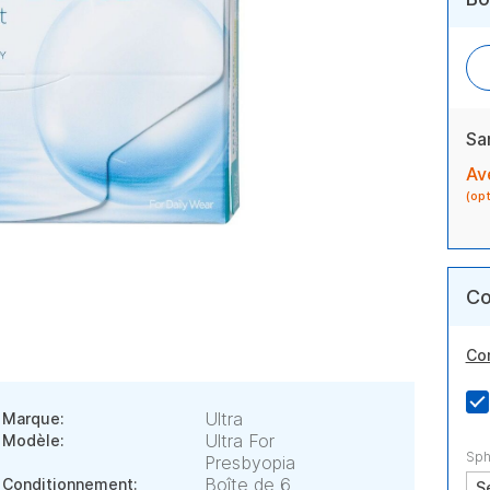
Sa
Av
(op
Co
Co
Ultra
Marque:
Ultra For
Modèle:
Sph
Presbyopia
Boîte de 6
Conditionnement: