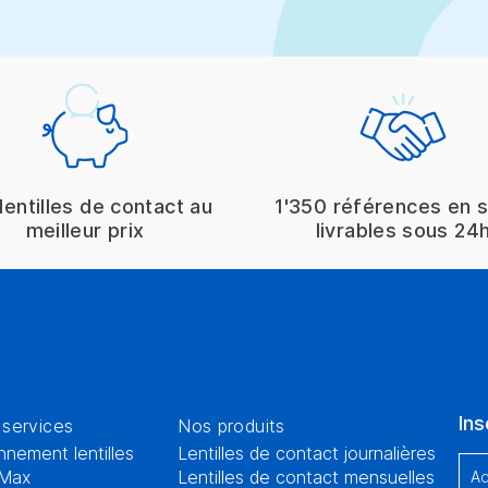
lentilles de contact au
1'350 références en 
meilleur prix
livrables sous 24
Ins
services
Nos produits
nement lentilles
Lentilles de contact journalières
Max
Lentilles de contact mensuelles
Ad