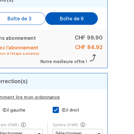
Boîte de 3
Boîte de 6
CHF 99.90
ns abonnement
CHF 84.92
ec l’abonnement
tion à l’étape suivante)
Notre meilleure offre !
rrection(s)
mment lire mon ordonnance
Œil gauche
Œil droit
ère (PWR)
Sphère (PWR)