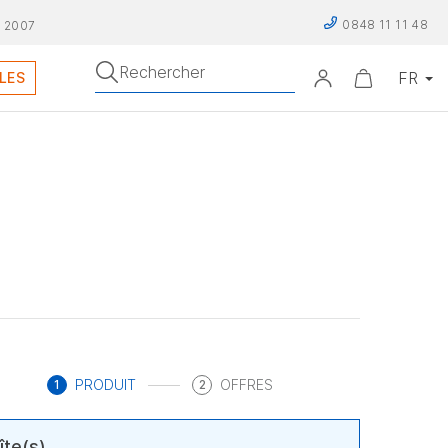
0848 11 11 48
 2007
Rechercher
LES
PRODUIT
OFFRES
1
2
îte(s)