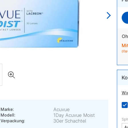
Oh
Mi
(Op
Ko
Wi
Acuvue
Marke:
1Day Acuvue Moist
Modell:
Sph
30er Schachtel
Verpackung: