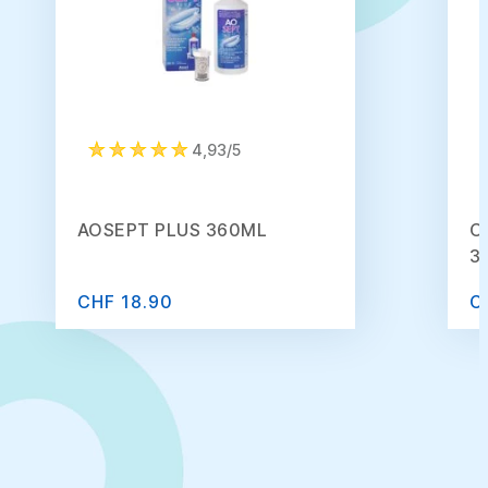
4,93/5
AOSEPT PLUS 360ML
O
3
CHF 18.90
C