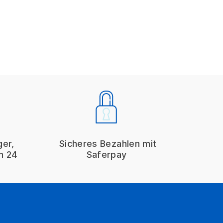
ger,
Sicheres Bezahlen mit
on 24
Saferpay