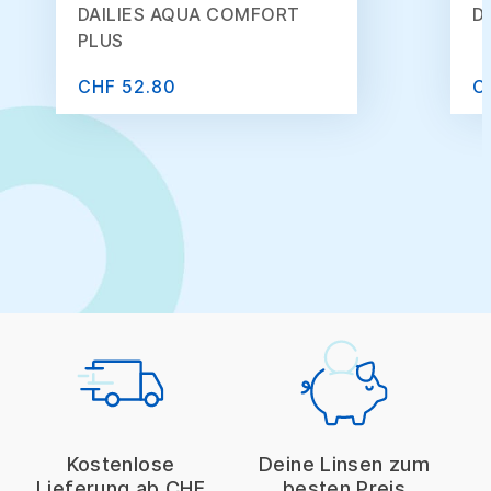
DAILIES AQUA COMFORT
D
PLUS
CHF 52.80
C
Kostenlose
Deine Linsen zum
Lieferung ab CHF
besten Preis