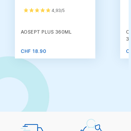
4,93/5
AOSEPT PLUS 360ML
O
3
CHF 18.90
C