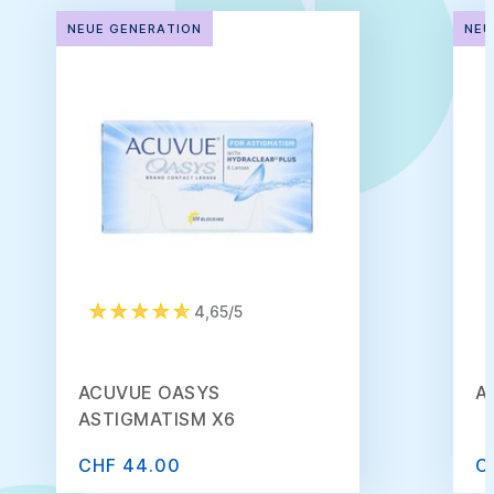
NEUE GENERATION
NEU
4,65/5
ACUVUE OASYS
A
ASTIGMATISM X6
CHF 44.00
C