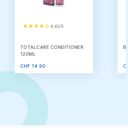
4,42/5
TOTALCARE CONDITIONER
B
120ML
CHF 14.90
C