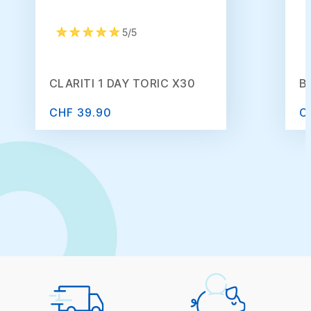
5/5
CLARITI 1 DAY TORIC X30
B
CHF 39.90
C