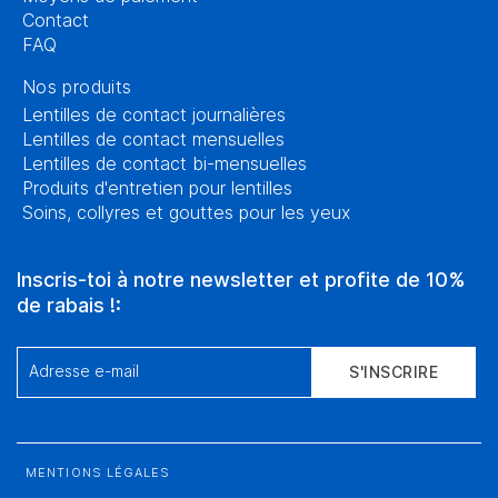
coût.
Contact
FAQ
Fini les lunettes : en choisissant les lentilles de
contact, tu fais le choix de la liberté, du confort et de
Nos produits
la clarté visuelle. N'hésite pas à consulter notre
Lentilles de contact journalières
Lentilles de contact mensuelles
sélection de marques en ligne et à prendre soin de tes
Lentilles de contact bi-mensuelles
yeux avec des lentilles de contact de qualité.
Produits d'entretien pour lentilles
Soins, collyres et gouttes pour les yeux
Inscris-toi à notre newsletter et profite de 10%
de rabais !:
Adresse e-mail
S'INSCRIRE
MENTIONS LÉGALES