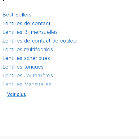
Best Sellers
Lentilles de contact
Lentilles Bi-mensuelles
Lentilles de contact de couleur
Lentilles multifocales
Lentilles sphériques
Lentilles toriques
Lentilles Journalières
Lentilles Mensuelles
Voir plus
Découvre les plugs grandes marques
de lentilles de contact pas chers
chez Linsenmax
Lentilles de contact Acuvue