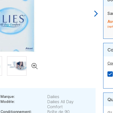
Sa
Av
(op
Co
Co
Dailies
Marque:
Qu
Dailies All Day
Modèle:
Comfort
Boîte de 90
Conditionnement:
Œil