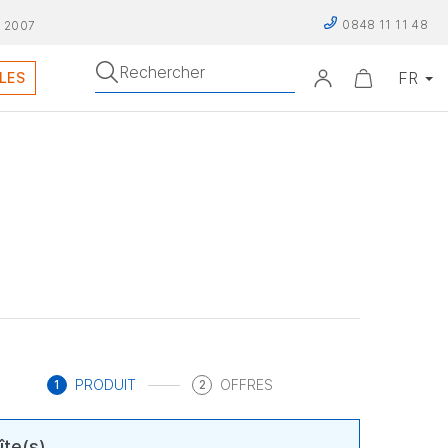
0848 11 11 48
 2007
Rechercher
LES
PRODUIT
OFFRES
1
2
îte(s)