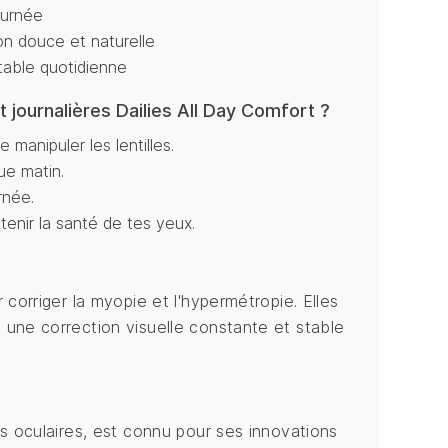
ournée
on douce et naturelle
etable quotidienne
t journalières Dailies All Day Comfort ?
manipuler les lentilles.
ue matin.
urnée.
ntenir la santé de tes yeux.
 corriger la myopie et l'hypermétropie. Elles
 une correction visuelle constante et stable
ns oculaires, est connu pour ses innovations