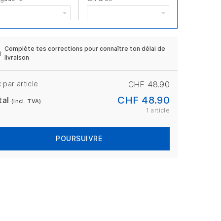
Complète tes corrections pour connaître ton délai de
livraison
x par article
CHF 48.90
CHF 48.90
tal
(incl. TVA)
1 article
POURSUIVRE